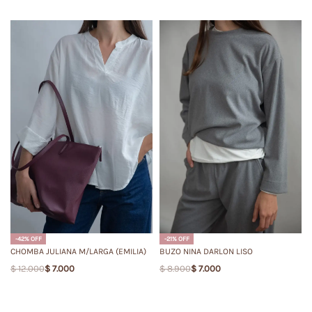
-42% OFF
-21% OFF
CHOMBA JULIANA M/LARGA (EMILIA)
BUZO NINA DARLON LISO
$
12.000
$
7.000
$
8.900
$
7.000