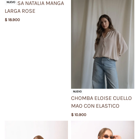
CAMISA NATALIA MANGA
NUEVO
LARGA ROSE
$
18.900
NUEVO
CHOMBA ELOISE CUELLO
MAO CON ELASTICO
$
10.900