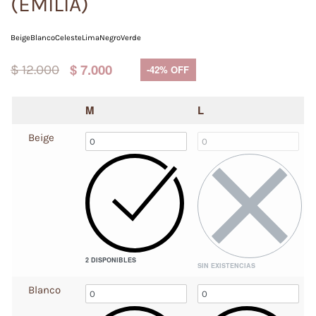
(EMILIA)
Beige
Blanco
Celeste
Lima
Negro
Verde
$
7.000
$
12.000
-42% OFF
M
L
Beige
2 DISPONIBLES
SIN EXISTENCIAS
Blanco